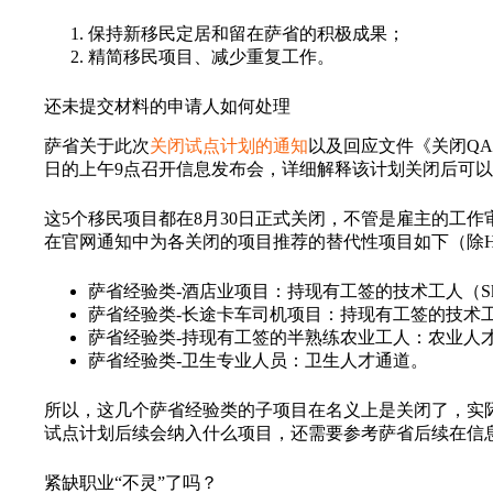
保持新移民定居和留在萨省的积极成果；
精简移民项目、减少重复工作。
还未提交材料的申请人如何处理
萨省关于此次
关闭试点计划的通知
以及回应文件《关闭QA
日的上午9点召开信息发布会，详细解释该计划关闭后可
这5个移民项目都在8月30日正式关闭，不管是雇主的工
在官网通知中为各关闭的项目推荐的替代性项目如下（除H
萨省经验类-酒店业项目：持现有工签的技术工人（Skilled Worke
萨省经验类-长途卡车司机项目：持现有工签的技术
萨省经验类-持现有工签的半熟练农业工人：农业人
萨省经验类-卫生专业人员：卫生人才通道。
所以，这几个萨省经验类的子项目在名义上是关闭了，实际
试点计划后续会纳入什么项目，还需要参考萨省后续在信
紧缺职业“不灵”了吗？