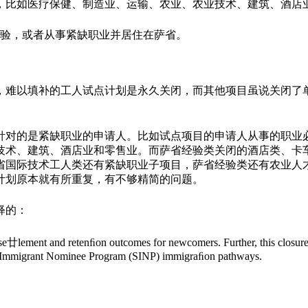
，比如医疗保健、制造业、运输、农业、农业技术、建筑、酒店
经验，或者从事紧缺职业并居住在萨省。
，难以填补的工人试点计划是永久关闭，而其他项目虽说关闭了
针对的是紧缺职业的申请人。比如试点项目的申请人从事的职业
技术、建筑、酒店业和零售业。而萨省经验类关闭的酒店类、卡
人类还有紧缺职业子项目，萨省经验类还有农业人才通道（Agricult
萨省的移民计划原本就有所重复，有不够精简的问题。
释的：
ve se廿lement and retenﬁon outcomes for newcomers. Further, this closure
an Immigrant Nominee Program (SINP) immigraﬁon pathways.