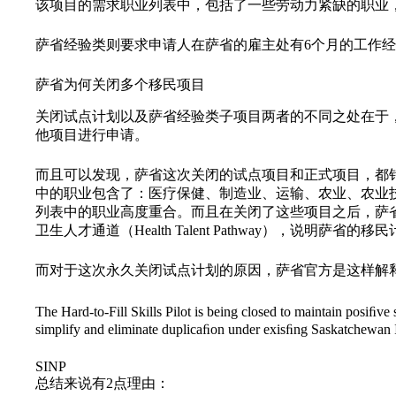
该项目的需求职业列表中，包括了一些劳动力紧缺的职业
萨省经验类则要求申请人在萨省的雇主处有6个月的工作
萨省为何关闭多个移民项目
关闭试点计划以及萨省经验类子项目两者的不同之处在于
他项目进行申请。
而且可以发现，萨省这次关闭的试点项目和正式项目，都
中的职业包含了：医疗保健、制造业、运输、农业、农业
列表中的职业高度重合。而且在关闭了这些项目之后，萨省国际技术工
卫生人才通道（Health Talent Pathway），说明
而对于这次永久关闭试点计划的原因，萨省官方是这样解
The Hard-to-Fill Skills Pilot is being closed to maintain posiﬁ
simplify and eliminate duplicaﬁon under exisﬁng Saskatchew
SINP
总结来说有2点理由：