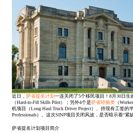
近日，
萨省提名计划
一连关闭了5个移民项目！8月30日生效！其中
（Hard-to-Fill Skills Pilot）；另外4个是
萨省经验类
（Worke
机项目（Long Haul Truck Driver Project）、持现有工签的半熟练
Professionals）。这次SINP项目关闭风波，是否暗
萨省提名计划项目简介