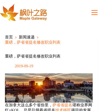
Skip
to
content
首页
新闻速递
重磅，萨省省提名修改职业列表
重磅，萨省省提名修改职业列表
2019-09-19
在加拿大这么多个省份里，
萨省省提名
堪称业界网
红+KOL，总是引领着省提名
技术移民
项目的发展