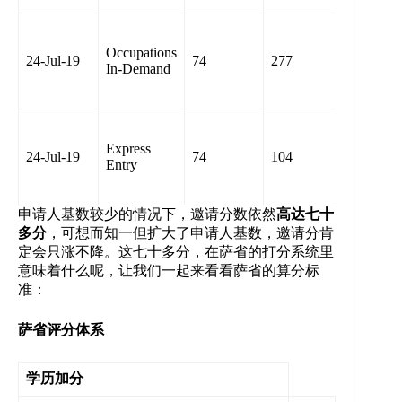
Invited
Candida
Occupations
24-Jul-19
74
277
Educati
In-Demand
Credenti
Assessm
Invited
Candida
Express
24-Jul-19
74
104
Educati
Entry
Credenti
Assessm
申请人基数较少的情况下，邀请分数依然
高达七十
多分
，可想而知一但扩大了申请人基数，邀请分肯
定会只涨不降。这七十多分，在萨省的打分系统里
意味着什么呢，让我们一起来看看萨省的算分标
准：
萨省评分体系
学历加分