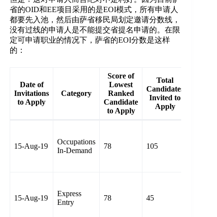
省的OID和EE项目采用的是EOI模式，所有申请人
都要先入池，然后由萨省移民局划定邀请分数线，
没有过线的申请人是不能提交省提名申请的。在限
定可申请职业的情况下，萨省的EOI分数是这样
的：
Score of
Total
Date of
Lowest
Candidates
Ot
Invitations
Category
Ranked
Invited to
Conside
to Apply
Candidate
Apply
to Apply
Invited
Candida
Occupations
15-Aug-19
78
105
Educati
In-Demand
Credenti
Assessm
Invited
Candida
Express
15-Aug-19
78
45
Educati
Entry
Credenti
Assessm