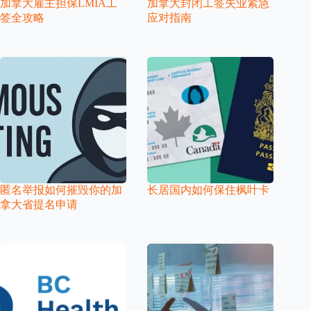
加拿大雇主担保LMIA工
加拿大封闭工签失业紧急
签全攻略
应对指南
匿名举报如何摧毁你的加
长居国内如何保住枫叶卡
拿大省提名申请