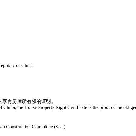
Republic of China
人享有房屋所有权的证明。
 China, the House Property Right Certificate is the proof of the oblige
an Construction Committee (Seal)