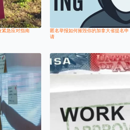
业紧急应对指南
匿名举报如何摧毁你的加拿大省提名申
请