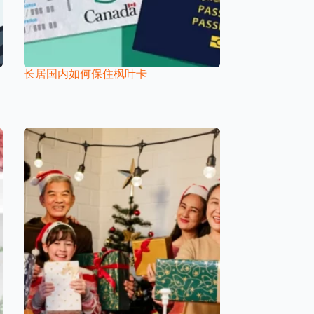
长居国内如何保住枫叶卡