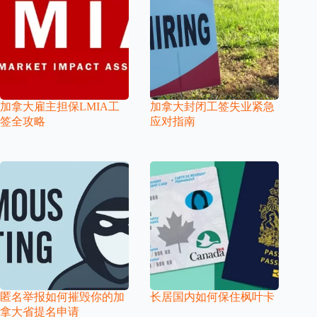
加拿大雇主担保LMIA工
加拿大封闭工签失业紧急
签全攻略
应对指南
匿名举报如何摧毁你的加
长居国内如何保住枫叶卡
拿大省提名申请