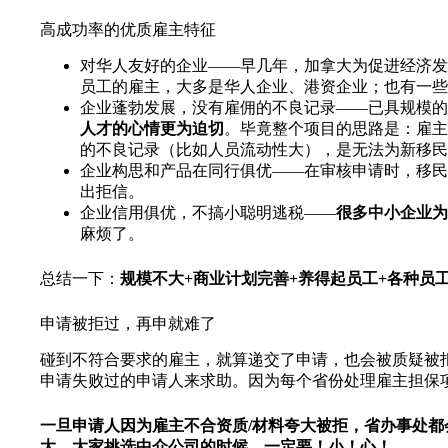
高成功率的优质雇主特征
对华人友好的企业——早几年，加拿大为促进经济发
员工的雇主，大多是华人企业、港资企业；也有一些
企业蓬勃发展，没有雇佣的不良记录——已具规模的
人才的心情更为迫切
。毕竟整个项目的思路是：雇主
的不良记录（比如人员流动性大），是无法为新移民
企业构思和产品在同行俱优——在审核申请时，移民
出拒信。
企业信用俱优，不搞小聪明逃税——
很多中小企业为
麻烦了。
总结一下：
规模不大+商业计划完善+养得起员工+各种员
申请被拒过，再申就难了
碰到不符合要求的雇主，就算递交了申请，也会被质疑被
申请失败过的申请人来求助。因为每个省份处理雇主担保
一旦申请人因为雇主不合资质/材料夸大被拒，省办事处都
大
。
大家挑选中介公司的时候，一定要！小！心！