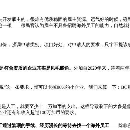
去开发雇主的，很难有优质稳固的雇主资源。运气好的时候，碰
饱一顿——移民官认为雇主不具备招聘海外员工的能力，自然就
担保，强调申请类别、项目好处、对申请人的要求，只字不提该
是
符合资质的企业其实是凤毛麟角
。外加自2020年来，连着两
税”这一条要求，就可以卡掉80%的小企业。我们来算一下：BC规
 118560刀。每年光是人工，就要至少十二万加币的支出。这样导致剩下
业还有年收入超过100万加币的要求。
于通过繁琐的手续、经历漫长的等待去找一个海外员工
——除非