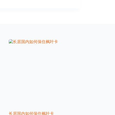
长居国内如何保住枫叶卡