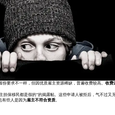
r）虽然每个省份要求不一样，但因优质雇主资源稀缺，普遍收费较高。
收费
雇主担保移民都是假的”的揭露帖。这些申请人被拒后，气不过又
也有些人是因为
雇主不符合资质
。