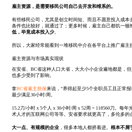
雇主资源，是需要移民公司自己去开发和维系的。
有些移民公司，尤其是创立时间短、而且不愿意投入成本
条件也比较好，就通过了；更多时候，雇主自己都饥一顿
低，毕竟成本投入少
。
所以，大家经常能看到一堆移民中介在各平台上推广雇主
雇主资源与市场真实现状
在安省、BC省这种人口大省，大大小小企业遍地都是，但
也多少受到了影响。
拿
BC省雇主担保
来说，“养得起至少5个全职员工且正常报
最少满足30小时/周。
15.2刀/小时 x 5个人 x 30小时/周 x 52周 =
术人才的互联网公司等等。安省要求就更高了，多伦多的企
大一点、有规模的企业
，很多本地人都挤着进。
根本不屑