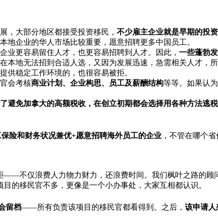
展，大部分地区都接受投资移民，
不少雇主企业就是早期的投资
本地企业的华人市场比较重要，愿意招聘更多中国员工。
企业更容易留住人才，也更容易招聘到人才。因此，
一些蓬勃发
在本地无法招到合适人选，又因为发展迅速，急需相关人才，所
提供稳定工作环境的，也很容易被拒。
官会考核
商业计划、企业构思、员工及薪酬结构
等等。如果认为
了避免加拿大的高额税收，在创立初期都会选择用各种方法逃税
工保险和财务状况兼优+愿意招聘海外员工的企业
，不管在哪个省
拒——不仅浪费人力物力财力，还浪费时间。我们枫叶之路的顾问
项目的移民官不多，更像是一个小办事处，大家互相都认识。
会留档
——所有负责该项目的移民官都看得到。之后，
该申请人