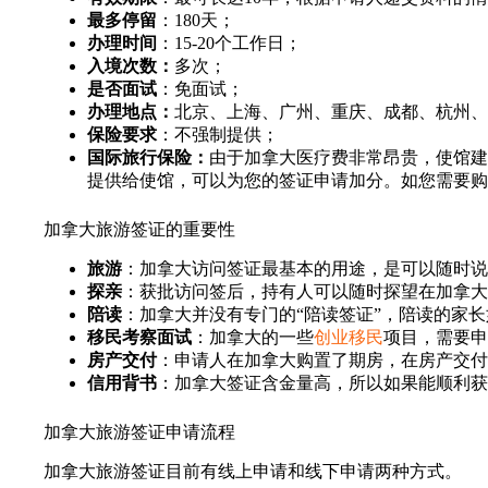
最多停留
：180天；
办理时间
：15-20个工作日；
入境次数：
多次；
是否面试
：免面试；
办理地点：
北京、上海、广州、重庆、成都、杭州、
保险要求
：不强制提供；
国际旅行保险：
由于加拿大医疗费非常昂贵，使馆建
提供给使馆，可以为您的签证申请加分。如您需要购
加拿大旅游签证的重要性
旅游
：加拿大访问签证最基本的用途，是可以随时说
探亲
：获批访问签后，持有人可以随时探望在加拿大
陪读
：加拿大并没有专门的“陪读签证”，陪读的家
移民考察面试
：加拿大的一些
创业移民
项目，需要申
房产交付
：申请人在加拿大购置了期房，在房产交付
信用背书
：加拿大签证含金量高，所以如果能顺利获
加拿大旅游签证申请流程
加拿大旅游签证目前有线上申请和线下申请两种方式。