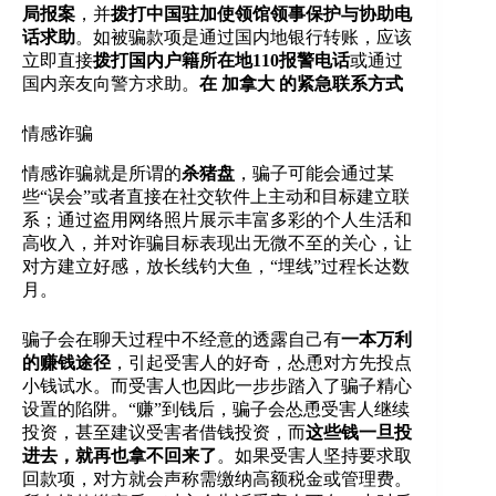
局报案
，并
拨打中国驻加使领馆领事保护与协助电
话求助
。如被骗款项是通过国内地银行转账，应该
立即直接
拨打国内户籍所在地110报警电话
或通过
国内亲友向警方求助。
在 加拿大 的紧急联系方式
情感诈骗
情感诈骗就是所谓的
杀猪盘
，骗子可能会通过某
些“误会”或者直接在社交软件上主动和目标建立联
系；通过盗用网络照片展示丰富多彩的个人生活和
高收入，并对诈骗目标表现出无微不至的关心，让
对方建立好感，放长线钓大鱼，“埋线”过程长达数
月。
骗子会在聊天过程中不经意的透露自己有
一本万利
的赚钱途径
，引起受害人的好奇，怂恿对方先投点
小钱试水。而受害人也因此一步步踏入了骗子精心
设置的陷阱。“赚”到钱后，骗子会怂恿受害人继续
投资，甚至建议受害者借钱投资，而
这些钱一旦投
进去，就再也拿不回来了
。如果受害人坚持要求取
回款项，对方就会声称需缴纳高额税金或管理费。