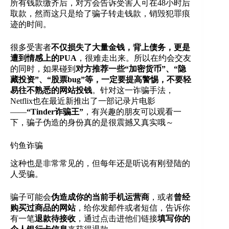
所有钱款缴齐后，对方会告诉受害人可在48小时后
取款，然而这只是给了骗子转走钱款，销毁犯罪痕
迹的时间。
很多受害者
不仅损失了大量金钱，背上债务，更是
遭到情感上的PUA
，很难走出来。所以在约会交友
的同时，如果碰到
对方推荐一些“加密货币”、“隐
藏投资”、“股票bug”等，一定要提高警惕，不要轻
易往不熟悉的网站投钱
。针对这一诈骗手法，
Netflix也在最近新推出了一部记录片电影
——
“Tinder诈骗王”
，有兴趣的朋友可以观看一
下，骗子伪造的身份真的是很震撼又真实哦～
钓鱼诈骗
这种也是非常常见的，但每年还是听说有刚登陆的
人受骗。
骗子可能会
伪造成你的当前手机运营商
，或者
曾经
购买过商品的网站
，给你发邮件或者短信，告诉你
有一笔
退款待接收
，通过点击进他们链接
填写你的