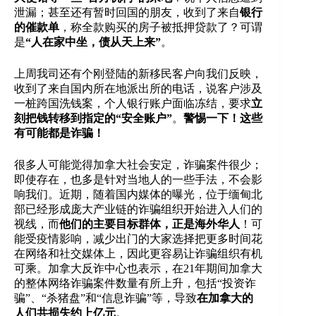
泄漏；甚至还有暂时回国的朋友，收到了来自
银行
的催款单
，称全款购买的房子被抵押贷款了？可谓
是
“人在家中坐，债从天上来”
。
上周我司还有个刚登陆的新移民客户向我们反映，
收到了来自国内所在地派出所的电话，说客户涉及
一桩跨国洗钱案，个人银行账户面临冻结，要求
立
刻把钱转移到指定的“安全账户”
。
警惕一下！这些
有可能都是诈骗！
很多人可能觉得加拿大社会安定，诈骗案件很少；
即使存在，也多是针对当地人的一些手法，不会影
响我们。近期，随着国内媒体的曝光，位于缅甸北
部已经形成庞大产业链的诈骗组织开始进入人们的
视线，而
他们的主要目标群体，正是海外华人
！可
能受疫情影响，减少出门的大家选择把更多时间花
在网络和社交媒体上，因此更容易让诈骗组织有机
可乘。加拿大反诈中心也表示，在21年期间加拿大
的整体网络诈骗案件数量有所上升，包括“投资诈
骗”、“杀猪盘”和“信息诈骗”等，导致
在加拿大的
人们共损失约上亿元
。