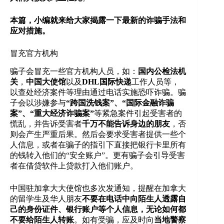
本篇，小编就来给大家揭露一下最新的诈骗手法和
应对措施。
冒充官方机构
骗子会冒充一些官方机构人员，如：
国内公检法机
关
，
中国大使馆
以及
DHL国际快递
工作人员等，
以查处经济案件等理由通过电话实施恐吓诈骗。骗
子会以涉嫌参与
“跨国洗钱案”、“国际金融诈骗
案”、“重大经济诈骗案”
等紧急案件引起受害者的
慌乱，并告诉受害者
千万不能告诉身边的朋友
，否
则会产生严重后果。然后会要求受害者提供一些个
人信息，或者在骗子的指引下直接把银行卡里所有
的钱转入他们的“安全账户”。更有骗子会引导受害
者在借贷软件上贷款打入他们账户。
中国驻加拿大大使馆也多次发通知，提醒在加拿大
的留学生及华人朋友
不要在电话中向陌生人透露自
己的身份证件、银行账户等个人信息，无论如何都
不要给陌生人转账
。如有受骗，应及时向
当地警察