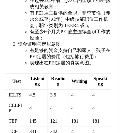
在过去5年中有至少2年的全职工作经验
或相关教育；
有 PEI 雇主提供的全职、非季节性（即
永久或至少2年）中级技能职位工作机
会，职业类别为 TEER4 或 5;
有至少6个月为PEI雇主连续全职工作的
经验；
资金证明与定居意图：
有足够的资金支持自己和家人、孩子在
PEI定居的费用（包括旅行费用）；
表现出在PEI定居的真实意图。
Listeni
Readin
Speaki
Test
Writing
ng
g
ng
IELTS
4.5
3.5
4
4
CELPI
4
4
4
4
P
TEF
145
121
181
181
TCF
331
342
4
4