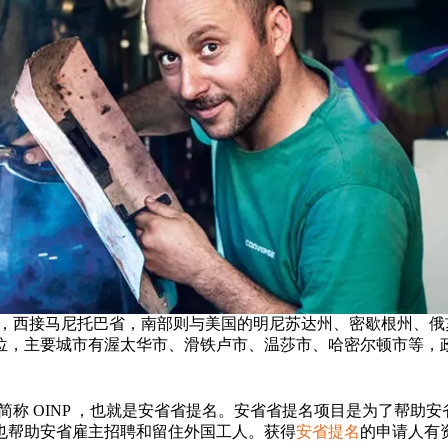
北克省，西接马尼托巴省，南部则与美国的明尼苏达州、密歇根州、
位，主要城市有渥太华市、滑铁卢市、温莎市、哈密尔顿市等，
ee Program ，简称 OINP ，也就是安省省提名。安省省提名项目
也帮助安省雇主招聘和留住外国工人。获得
安省提名
的申请人有