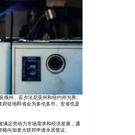
俄亥俄州、宾夕法尼亚州和纽约州为界。
政府驻地即省会为多伦多市。安省也是
是为了帮助安省满足劳动力市场需求和经济发展，通
资格向加拿大联邦申请永居签证。