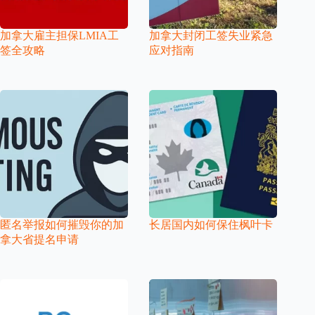
加拿大雇主担保LMIA工
加拿大封闭工签失业紧急
签全攻略
应对指南
匿名举报如何摧毁你的加
长居国内如何保住枫叶卡
拿大省提名申请