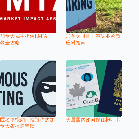
加拿大雇主担保LMIA工
加拿大封闭工签失业紧急
签全攻略
应对指南
匿名举报如何摧毁你的加
长居国内如何保住枫叶卡
拿大省提名申请