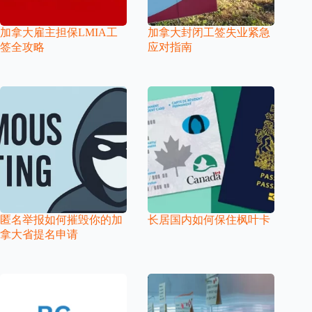
加拿大雇主担保LMIA工
加拿大封闭工签失业紧急
签全攻略
应对指南
匿名举报如何摧毁你的加
长居国内如何保住枫叶卡
拿大省提名申请