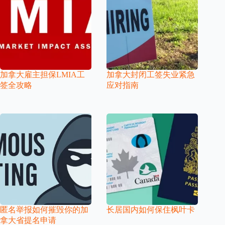
加拿大雇主担保LMIA工
加拿大封闭工签失业紧急
签全攻略
应对指南
匿名举报如何摧毁你的加
长居国内如何保住枫叶卡
拿大省提名申请