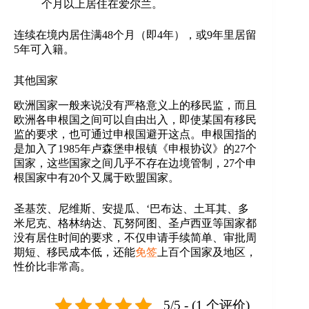
个月以上居住在爱尔兰。
连续在境内居住满48个月（即4年），或9年里居留
5年可入籍。
其他国家
欧洲国家一般来说没有严格意义上的移民监，而且
欧洲各申根国之间可以自由出入，即使某国有移民
监的要求，也可通过申根国避开这点。申根国指的
是加入了1985年卢森堡申根镇《申根协议》的27个
国家，这些国家之间几乎不存在边境管制，27个申
根国家中有20个又属于欧盟国家。
圣基茨、尼维斯、安提瓜、‘巴布达、土耳其、多
米尼克、格林纳达、瓦努阿图、圣卢西亚等国家都
没有居住时间的要求，不仅申请手续简单、审批周
期短、移民成本低，还能
免签
上百个国家及地区，
性价比非常高。
5/5 - (1 个评价)