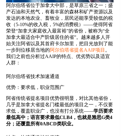
阿尔伯塔省位于加拿大中部，是草原三省之一；盛
产石油和天然气，有着丰富的森林和矿产资源以及
发达的本地农业、畜牧业，居民还能享受较低的税
收（5-10%的收入税，5%的消费税）——使得阿省
荣登“加拿大家庭收入最富裕”的省份，被称为“全
加拿大最适合中产阶级居住的省”。越来越多人开
始关注阿省以及其首府卡尔加里，把目光放到了能
一步到位移居当地的
阿尔伯塔省提名AAIP项目
。
我们之前也分析过AAIP的特点、优劣势以及适宜
人群：
阿尔伯塔省技术加速通道
优势：要求低，职业范围广
阿省传统省提名项目优势很明显，对比其他省份，
几乎是加拿大省提名门槛最低的项目之一，不仅要
求低，覆盖职业广，也没有打分系统——
学历要求
最低高中；语言要求最低CLB4，也就是雅思G类4
分；还覆盖所有0ABCD类职业。