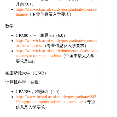
其余7.0+）
https://warwick.ac.uk/study/postgraduate/courses/
finance
（专业信息及入学要求）
数学
GPA80-84+，雅思6.5（6.0）
https://warwick.ac.uk/study/postgraduate/courses/
mathematicsmsc
（专业信息及入学要求）
https://warwick.ac.uk/study/international/admissio
ns/entry-requirements/china
（中国申请人入学
要求及list）
布里斯托大学（QS62）
计算机科学（转换）
GPA78+，雅思6.5（6.0）
https://www.bristol.ac.uk/study/postgraduate/202
2/eng/msc-computer-science-conversion/
（专业
信息及入学要求）