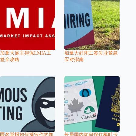
加拿大雇主担保LMIA工
加拿大封闭工签失业紧急
签全攻略
应对指南
匿名举报如何摧毁你的加
长居国内如何保住枫叶卡