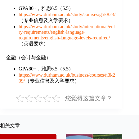
GPA80+，雅思6.5（5.5）
https://www.durham.ac.uk/study/courses/g5k823/
（专业信息及入学要求）
https://www.durham.ac.uk/study/international/ent
ry-requirements/english-language-
requirements/english-language-levels-required/
（英语要求）
金融（会计与金融）
GPA80+，雅思6.5（5.5）
https://www.durham.ac.uk/business/courses/n3k2
09/
（专业信息及入学要求）
您觉得这篇文章？
相关文章