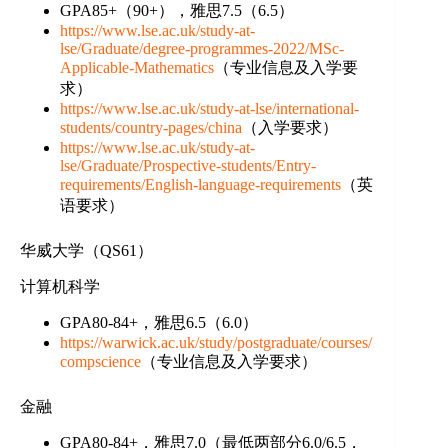
GPA85+（90+），雅思7.5（6.5）
https://www.lse.ac.uk/study-at-
lse/Graduate/degree-programmes-2022/MSc-
Applicable-Mathematics
（专业信息及入学要
求）
https://www.lse.ac.uk/study-at-lse/international-
students/country-pages/china
（入学要求）
https://www.lse.ac.uk/study-at-
lse/Graduate/Prospective-students/Entry-
requirements/English-language-requirements
（英
语要求）
华威大学（QS61）
计算机科学
GPA80-84+，雅思6.5（6.0）
https://warwick.ac.uk/study/postgraduate/courses/
compscience
（专业信息及入学要求）
金融
GPA80-84+，雅思7.0（最低两部分6.0/6.5，