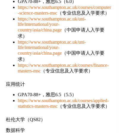
GPA70-88+，雅思6.5（6.0）
https://www.southampton.ac.uk/courses/computer
-science-masters-msc
（专业信息及入学要求）
https://www.southampton.ac.uk/uni-
life/international/your-
country/asia/china.page
（中国申请人入学要
求）
https://www.southampton.ac.uk/uni-
life/international/your-
country/asia/china.page
（中国申请人入学要
求）
https://www.southampton.ac.uk/courses/finance-
masters-msc
（专业信息及入学要求）
应用统计
GPA70-88+，雅思6.5（5.5）
https://www.southampton.ac.uk/courses/applied-
statistics-masters-msc
（专业信息及入学要求）
杜伦大学（QS82）
数据科学