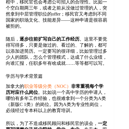
程中，移民官也会考虑公司招人的合理性。比如一
个空白期两三年，或者之前从没做过管理的人，突
然拿到中层管理职位的offer；移民官又考虑到不同
国家的职场文化、技能差异——这种申请是很容易
被拒的。
随后，
逐步往前扩写自己的工作经历
。这里不要觉
得写得多，只要是做过的、看过的、了解的，都可
以添加进简历。一定要写的很详细，比如管理过多
少人的团队，怎么个管理模式，达成了什么业绩，
向谁汇报，任职多年有啥成就……等等都可以写。
学历与学术背景篇
加拿大的
职业等级分类（NOC）
非常重视每个学
历对应什么岗位
。比如说一个高中学历的申请人，
哪怕有多年工作经验，也很难拿到一个分类为A类
（新版C 1类）的岗位。因为A类为专业性岗位，
必须经过专本科以上的教育培训。
所以，为了不造成移民顾问和移民官的误会，
一定