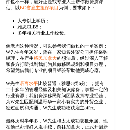
件也不一样，最好还是找专业人士帮你做资质评
估。以
BC省雇主担保项目
为例，要求如下：
大专以上学历；
雅思CLB5；
多年相关行业工作经验。
像老周这种情况，可以参考我们做过的一单案例：
W先生今年50岁，曾在一家知名外贸公司担任采购
经理，在产生
移民加拿大
的想法后，经过深入了解
和多方打听找到我们为其做移民规划和项目办理，
希望凭借我们专业的项目经验帮助他完成心愿。
W先生
语言水平
比较普通（雅思G类6分）；拥有
二十多年的管理经验及相关知识储备，掌握一定的
行业资源；我们资深移民顾问团队发挥专业经验，
为W先生匹配到温哥华一家小有实力的外贸企业，
经过面试和沟通，W先生成功收获雇主offer。
最终历时半年多，W先生和太太成功获批永居。现
在他已办理好入境手续，前往加拿大，正式开启新