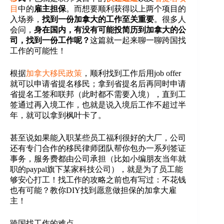
目
中的
雇主担保
。而想要顺利获得以上两个项目的
入场券，
找到一份加拿大的工作至关重要
。很多人
会问，
身在国内，有没有可能投简历到加拿大的公
司，找到一份工作呢？
这篇就一起来聊一聊跨国找
工作的可能性！
根据
加拿大移民政策
，顺利找到工作后用job offer
就可以申请省提名移民；拿到省提名后再同时申请
省提名工签和联邦（此时都不需要入境），直到工
签通过再入境工作，也就是说入境后工作不超过半
年，就可以拿到枫叶卡了。
甚至说如果能入职某些员工福利很好的大厂，公司
还有专门合作的移民律师团队帮你包办一系列签证
事务，服务费都由公司承担（比如小编朋友当年就
职的paypal旗下某家科技公司），就是为了员工能
够安心打工！找工作的攻略之前也有写过：不花钱
也有可能？教你DIY找到愿意做担保的加拿大雇
主！
跨国找工作的难点