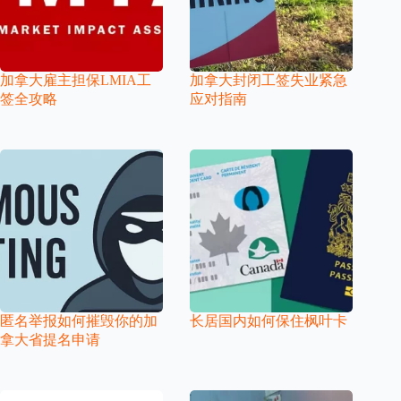
加拿大雇主担保LMIA工
加拿大封闭工签失业紧急
签全攻略
应对指南
匿名举报如何摧毁你的加
长居国内如何保住枫叶卡
拿大省提名申请