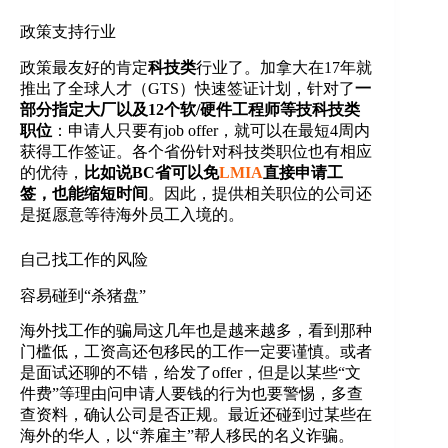
政策支持行业
政策最友好的肯定
科技类
行业了。加拿大在17年就
推出了全球人才（GTS）快速签证计划，针对了
一
部分指定大厂以及12个软/硬件工程师等技科技类
职位
：申请人只要有job offer，就可以在最短4周内
获得工作签证。各个省份针对科技类职位也有相应
的优待，
比如说BC省可以免
LMIA
直接申请工
签，也能缩短时间
。因此，提供相关职位的公司还
是挺愿意等待海外员工入境的。
自己找工作的风险
容易碰到“杀猪盘”
海外找工作的骗局这几年也是越来越多，看到那种
门槛低，工资高还包移民的工作一定要谨慎。或者
是面试还聊的不错，给发了offer，但是以某些“文
件费”等理由问申请人要钱的行为也要警惕，多查
查资料，确认公司是否正规。最近还碰到过某些在
海外的华人，以“养雇主”帮人移民的名义诈骗。