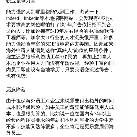
职业竞争力高
能力强的人到哪里都能找到工作。浏览一下
indeed、linkedin等本地招聘网站，会发现有些对技
术要求高的岗位哪怕打了快1年广告依旧招不到合
适的人，比如说拥有5-10年左右经验的中/高级软件
工程师等。加拿大IT行业的人才流失很严重，许多
能力强经验丰富的SDE很容易跳去美国。因此如果
海外申请人能满足这样“真缺人”岗位的应聘条件，
雇主还是很乐意协助工签+移民的。再加上加拿大
本地企业在用人方面没有年龄歧视，经验丰富的国
内员工即使没有当地学历，只要英语交流过得去，
也有优势。
愿意降薪
由于担保海外员工对企业来说需要付出额外的时间
成本和担保风险，如果员工的薪资能够降低用人成
本，也是很划算的。比如说一位在国内有3年以上
经验的程序员要求的年薪和本地刚毕业的大学生差
不多，技能又熟练很多，企业肯定是更乐意雇佣海
外员工。