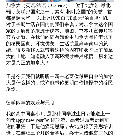
加拿大（英语/法语：Canada），位于北美洲 最北
端，英联邦国家之一，素有“枫叶之国”的美誉，首
都是渥太华 。以上这段来自“加拿大”的百度词条，
对于长期生活在国内的我们来说，对加拿大这个国
家的了解更多来源于课本、地图、书本和宣传片等
官方渠道。在我们的固有印象中加拿大是位于北美
的移民国家、环境优美、生活质量高等简单的总
结。很多新移民就带着这样的固有印象踏上了加拿
大的土地，知道融入了新环境才幡然领悟：原来这
才是真正的加拿大！
于是今天我们就听听一新一老两位移民口中的加拿
大是什么样的，或许能帮你更明白你憧憬中的移民
旅途。
留学四年的欢乐与无聊
我的高中同桌小J，是那种同学过生日都能送上一
句“happy new year”的纯学渣。高考过后考虑到前
途的渺茫，于是他痛定思痛，去北京报了雅思培训
班，在连续三个月的苦学后，终于凭借他富二代的