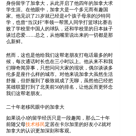
身份留学了加拿大，从此开启了他四年的加拿大求
学生涯。在他眼中，加拿大是一个多元而有趣国
家。他见识了21岁就已经是4个孩子母亲的沙特同
学，也曾“当汉奸”率领一帮黑人同学打篮球比赛击
败了学校里中国人的球队，还和学校里的日本妹子
谈过恋爱……总之，从他嘴里说出来的一切都是那
么新鲜。
然而，这也是他给我们这帮老朋友打电话最多的时
候，每次通话时长也在三小时以上。他从来不和我
们聊奇闻异事，只想问问大家的现状，偶尔谈谈多
伦多是座什么样的城市。对他来说加拿大虽然生活
舒服，但舒服到了极致就成了无聊，虽然他已经把
英雄联盟打到了北美前50的排名，让他反而更怀念
我们这帮老朋友。
二十年老移民眼中的加拿大
如果说小J的留学经历只是一段趣闻，那么二十年
前随父母
技术移民
定居在卡尔加里的好友小Z就对
加拿大的认识更加深刻和客观。