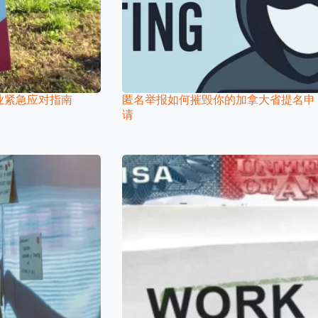
业紧急应对指南
匿名举报如何摧毁你的加拿大省提名申
请