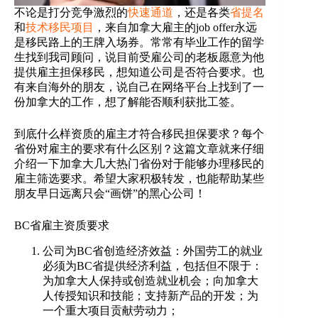
不论是打分竞争激烈的
快速通道
，还是各类
省提名
和
技术移民项目
，来自加拿大雇主的job offer永远
是移民路上的王牌入场券。常常有毕业工作的留学
生找到我司顾问，说目前受雇公司的老板愿意为他
提供雇主担保移民，想知道公司是否符合要求。也
有来自海外的朋友，说自己在网络平台上找到了一
份加拿大的工作，想了解能否顺利获批工签。
到底什么样资质的雇主才符合移民担保要求？每个
省份对雇主的要求有什么区别？这篇文章就来仔细
介绍一下加拿大几大热门省份对于能够办理移民的
雇主筛选要求。希望大家积极转发，也能帮助某些
朋友早日远离只会“画饼”的黑心公司！
BC省雇主资质要求
公司为BC省创造经济效益：外国劳工的就业
必须为BC省提供经济利益，包括但不限于：
为加拿大人保持或创造就业机会；向加拿大
人传授知识和技能；支持新产品的开发；为
一个重大项目贡献劳动力；