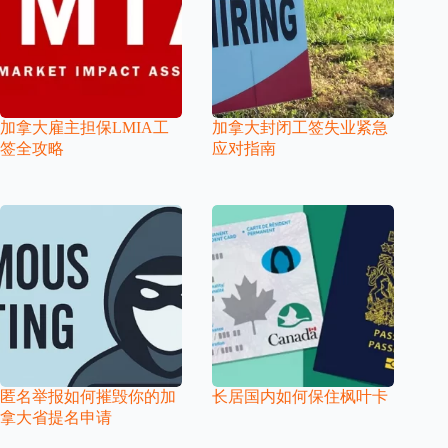
加拿大雇主担保LMIA工
加拿大封闭工签失业紧急
签全攻略
应对指南
匿名举报如何摧毁你的加
长居国内如何保住枫叶卡
拿大省提名申请