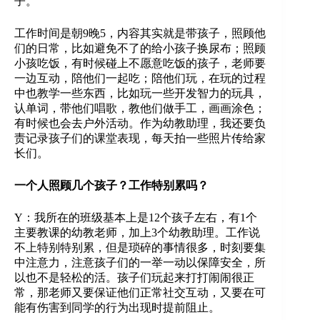
子。
工作时间是朝9晚5，内容其实就是带孩子，照顾他
们的日常，比如避免不了的给小孩子换尿布；照顾
小孩吃饭，有时候碰上不愿意吃饭的孩子，老师要
一边互动，陪他们一起吃；陪他们玩，在玩的过程
中也教学一些东西，比如玩一些开发智力的玩具，
认单词，带他们唱歌，教他们做手工，画画涂色；
有时候也会去户外活动。作为幼教助理，我还要负
责记录孩子们的课堂表现，每天拍一些照片传给家
长们。
一个人照顾几个孩子？工作特别累吗？
Y：我所在的班级基本上是12个孩子左右，有1个
主要教课的幼教老师，加上3个幼教助理。工作说
不上特别特别累，但是琐碎的事情很多，时刻要集
中注意力，注意孩子们的一举一动以保障安全，所
以也不是轻松的活。孩子们玩起来打打闹闹很正
常，那老师又要保证他们正常社交互动，又要在可
能有伤害到同学的行为出现时提前阻止。