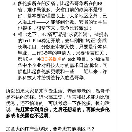
多伦多所在的安省，比起温哥华所在的BC
省，难移民很多。安省目前的政策不是很
好，基本要管理层以上，大多地区之外，已
入境工作——才能够到分数。安省的留学生
也很多，想留下来，竞争比较激烈；
相比之下，BC省可谓是“求贤若渴”。省提名
的Tech Pilot稳定开放，去年刚刚“转正”变成
长期项目。分数低审核又快，只要是个本科
毕业、工作3-5年的申请人，只要语言过关，
都能冲一冲
BC省提名
的 tech 项目。外加温哥
华中小企业对科技人才的需求日益渐增，气
候也比起多伦多更暖和一些——近年来，许
多科技人才纷纷选择入驻温哥华。
所以如果大家是来享受生活、养娃养老的，温哥华
是不错的选择。追求高工资，语言和技术能力比较
优秀，还不怕冷的，可以考虑一下多伦多。换句话
说，
先赶紧拿到身份，之后还想卷的，再搬去多伦
多或者美国也不迟啊
。
加拿大的IT产业现状，要考虑其他地区吗？