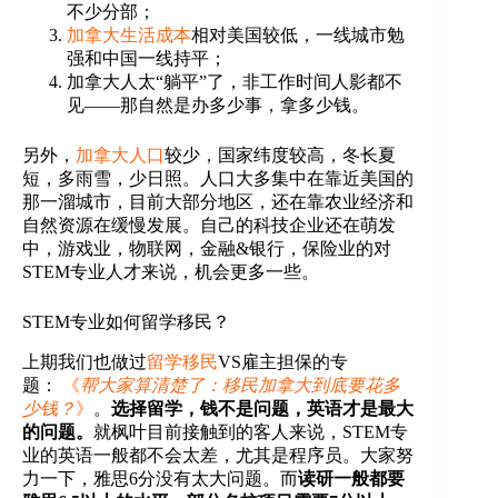
不少分部；
加拿大生活成本
相对美国较低，一线城市勉
强和中国一线持平；
加拿大人太“躺平”了，非工作时间人影都不
见——那自然是办多少事，拿多少钱。
另外，
加拿大人口
较少，国家纬度较高，冬长夏
短，多雨雪，少日照。人口大多集中在靠近美国的
那一溜城市，目前大部分地区，还在靠农业经济和
自然资源在缓慢发展。自己的科技企业还在萌发
中，游戏业，物联网，金融&银行，保险业的对
STEM专业人才来说，机会更多一些。
STEM专业如何留学移民？
上期我们也做过
留学移民
VS雇主担保的专
题：
《
帮大家算清楚了：移民加拿大到底要花多
少钱？
》
。
选择留学，钱不是问题，英语才是最大
的问题。
就枫叶目前接触到的客人来说，STEM专
业的英语一般都不会太差，尤其是程序员。大家努
力一下，雅思6分没有太大问题。而
读研一般都要