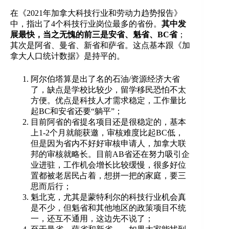
在《2021年加拿大科技行业和劳动力趋势报告》
中，指出了4个科技行业岗位最多的省份。
其中发
展最快，当之无愧的前三是安省、魁省、BC省
；
其次是阿省、曼省、新省和萨省。这点基本跟《加
拿大人口统计数据》是持平的。
阿尔伯塔算是出了名的石油/资源经济大省
了，缺点是学校比较少，留学移民恐怕不太
方便。优点是科技人才需求稳定，工作量比
起BC和安省还要“躺平”；
目前阿省的省提名项目还是很稳定的，基本
上1-2个月就能获邀，审核难度比起BC低，
但是因为省内不好好审核申请人，加拿大联
邦的审核就略长。目前AB省还在努力吸引企
业进驻，工作机会增长比较缓慢，很多好位
置都被老居民占着，想拼一把的家庭，要三
思而后行；
魁北克，尤其是蒙特利尔的科技行业机会真
是不少，但魁省和其他地区的政策项目不统
一，还互不通用，这边先不说了；