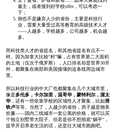
至于曼省、萨省和新省……如果大家能找到
雇主，或者接到好学校offer，可以考虑一
下；
倒也不是嫌弃人少的省份，主要是科技行
业，需要大量受过高等教育的高级技术人才
——人越多，学校越多，公司越多，机会越
多。
而科技类人才的省提名，和其他省提名有点不一
样。因为加拿大比较“村”嘛，占有世界第二大面积
的土地（仅次于俄罗斯），人口排名却是世界30开
外，都聚集在南部和美国接壤的这条线周边城市
里。
所以科技行业的中大厂也都聚集在几个大城市里，
像是
多伦多，卡尔加里，温哥华，蒙特利尔，渥太
华
，还有一些依靠学校的区域性人才聚集，比如
滑
铁卢
等等。当然了，人越少的省份，房子越是物美
价廉——国内二线城市一套公寓的价格，就可以买
个独立别墅带大院子。但若是你不想彻底“躺平”，
提早开启养老生活的话，还是往大城市跑跑吧。