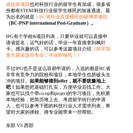
省提名项目
也对科技行业的留学生有加成，很多省
份都有STEM/科技行业留学生移民的加速通道。最
为出名的就是：
BC省毕业直接移民的硕博类项目
（BC-PNP International Post-Graduate）。
IPG有个学校&项目列表，只要毕业就可以直接申
请省提名，运气好的话，毕业一年直接拿到枫叶
卡。感兴趣的话，可以参考这篇项目介绍
《留学加
拿大就读这些专业，毕业即移民！》
不过IPG也不是这么容易申请的，入选的都是BC省
非常有竞争力的院校和项目，本地学生也挤破头去
冲的项目。
如果能够接到offer，就不要犹豫地上
吧！
如果想把基础打扎实，方便毕业后找工作。大
家也可以找个带co-op和project的学习项目，先积累
本地经验，把简历堆上去。考虑留学转行的申请
人，也可以参考下图的科技行业人才需求列表，希
望对大家的择校、择专业能带来一些帮助。
东部 VS 西部