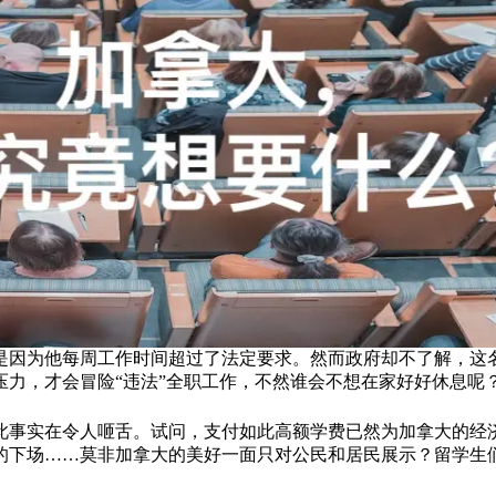
是因为他每周工作时间超过了法定要求。然而政府却不了解，这
力，才会冒险“违法”全职工作，不然谁会不想在家好好休息呢
此事实在令人咂舌。试问，支付如此高额学费已然为加拿大的经
的下场……莫非加拿大的美好一面只对公民和居民展示？留学生