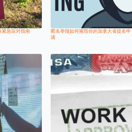
业紧急应对指南
匿名举报如何摧毁你的加拿大省提名申
请