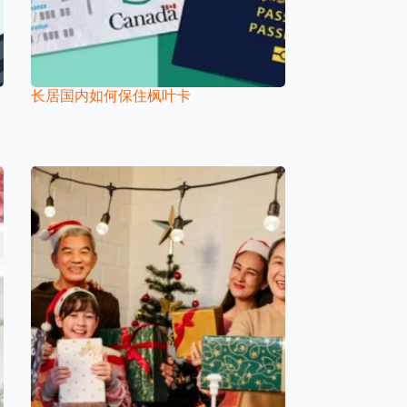
长居国内如何保住枫叶卡