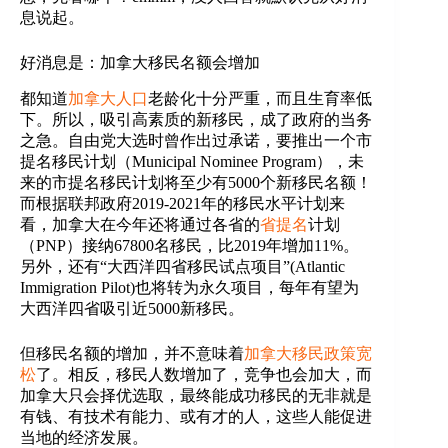
息说起。
好消息是：加拿大移民名额会增加
都知道
加拿大人口
老龄化十分严重，而且生育率低
下。所以，吸引高素质的新移民，成了政府的当务
之急。自由党大选时曾作出过承诺，要推出一个市
提名移民计划（Municipal Nominee Program），未
来的市提名移民计划将至少有5000个新移民名额！
而根据联邦政府2019-2021年的移民水平计划来
看，加拿大在今年还将通过各省的
省提名
计划
（PNP）接纳67800名移民，比2019年增加11%。
另外，还有“大西洋四省移民试点项目”(Atlantic
Immigration Pilot)也将转为永久项目，每年有望为
大西洋四省吸引近5000新移民。
但移民名额的增加，并不意味着
加拿大移民政策宽
松
了。相反，移民人数增加了，竞争也会加大，而
加拿大只会择优选取，最终能成功移民的无非就是
有钱、有技术有能力、或有才的人，这些人能促进
当地的经济发展。