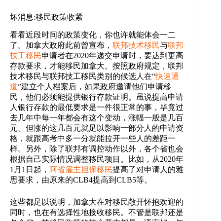
坏消息:移民政策收紧
看看近段时间的政策变化，你也许就能体会一二
了。加拿大政府此前曾宣布，
联邦技术移民
与
联邦
技工移民
申请者在2020年递交申请时，要达到更高
存款要求，才能移民加拿大。按照政府规定，联邦
技术移民与联邦技工移民类别的候选人在“
快速通
道
”建立个人档案后，如果政府邀请他们申请移
民，他们必须能提供银行存款证明。虽说提高申请
人银行存款的最低要求是一件很正常的事，毕竟过
去几年中每一年都会有这个变动，涨幅一般是几百
元。但涨的这几百元就足以影响一部分人的申请资
格，就跟高考中多一分就能拉开一些人的差距一
样。另外，除了联邦有调控动作以外，各个省也会
根据自己实际情况调整移民项目。比如，从2020年
1月1日起，
阿省雇主担保移民
提高了对申请人的雅
思要求，由原来的CLB4提高到CLB5等。
这些都足以说明，加拿大在对移民敞开怀抱欢迎的
同时，也在有选择性地接收移民。不管是联邦还是