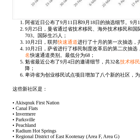
阿省近日公布了9月11日和9月18日的抽选细节。9月11
9月25日，曼省通过省技术移民、海外技术移民和国际
703。国际生25人；
10月2日，联邦
快速通道
进行了十月的第一次抽选，共
10月2日，萨省进行了移民制度改革后的第二次抽选，
名
快速通道类别。最低分为68；
魁省最近公布了9月4日的邀请细节，共32名
技术移民
降；
卑诗省为创业移民试点项目增加了八个新的社区，为
这些新社区是：
• Akisqnuk First Nation
• Canal Flats
• Invermere
• Parksville
• Peachland
• Radium Hot Springs
• Regional District of East Kootenay (Area F, Area G)